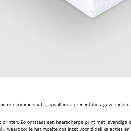
nstore communicatie, opvallende presentaties, gevelreclame o
at printen. Zo ontstaat een haarscherpe print met levendige kl
ik, waardoor je het moeiteloos inzet voor tijdelijke acties é