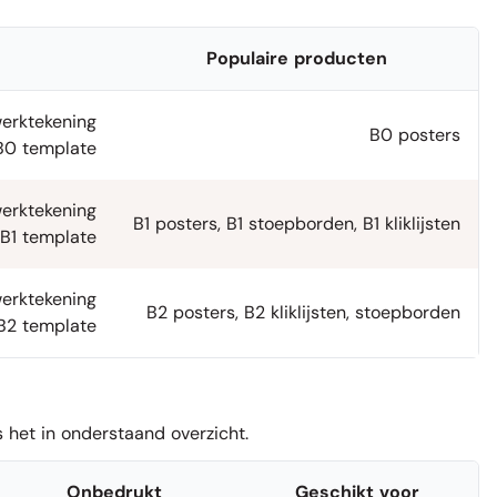
Populaire producten
erktekening
B0 posters
B0 template
werktekening
B1 posters
,
B1 stoepborden
,
B1 kliklijsten
B1 template
erktekening
B2 posters
,
B2 kliklijsten
,
stoepborden
B2 template
het in onderstaand overzicht.
Onbedrukt
Geschikt voor