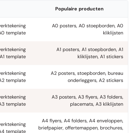
Populaire producten
erktekening
A0 posters
,
A0 stoepborden
,
A0
A0 template
kliklijsten
werktekening
A1 posters
,
A1 stoepborden
,
A1
A1 template
kliklijsten
,
A1 stickers
erktekening
A2 posters
,
stoepborden
,
bureau
A2 template
onderleggers
,
A2 stickers
erktekening
A3 posters
,
A3 flyers
,
A3 folders
,
A3 template
placemats
,
A3 kliklijsten
A4 flyers
,
A4 folders
,
A4 enveloppen
,
erktekening
briefpapier
,
offertemappen
,
brochures
,
A4 template