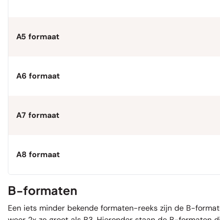
A5 formaat
A6 formaat
A7 formaat
A8 formaat
B-formaten
Een iets minder bekende formaten-reeks zijn de B-formaten
weer 2x zo groot als B3. Hieronder staan de B-formaten di