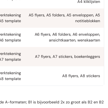
A4 kliklijsten
erktekening
A5 flyers
,
A5 folders
,
A5 enveloppen
,
A5
A5 template
notitieblokken
erktekening
A6 flyers
,
A6 folders
,
A6 enveloppen
,
A6 template
ansichtkaarten
,
wenskaarten
erktekening
A7 flyers
,
A7 stickers
,
boekenleggers
A7 template
erktekening
A8 flyers
,
A8 stickers
A8 template
e A-formaten; B1 is bijvoorbeeld 2x zo groot als B2 en B2